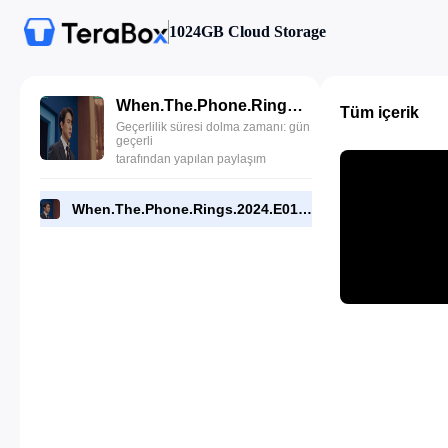
1024GB Cloud Storage
When.The.Phone.Rings.2024.E01.720p.NF.WEB.[RMC].mp4
Tüm içerik
Geçerlilik süresi dolma zamanı: gün
geçerli
tarafından yapılan paylaşım
When.The.Phone.Rings.2024.E01.720p.NF.WEB.[RMC].mp4