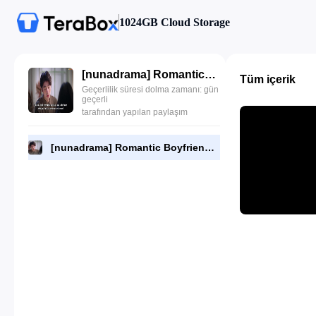
1024GB Cloud Storage
[nunadrama] Romantic Boyfriend Episode 9.720p.mp4
Tüm içerik
Geçerlilik süresi dolma zamanı: gün
geçerli
tarafından yapılan paylaşım
[nunadrama] Romantic Boyfriend Episode 9.720p.mp4