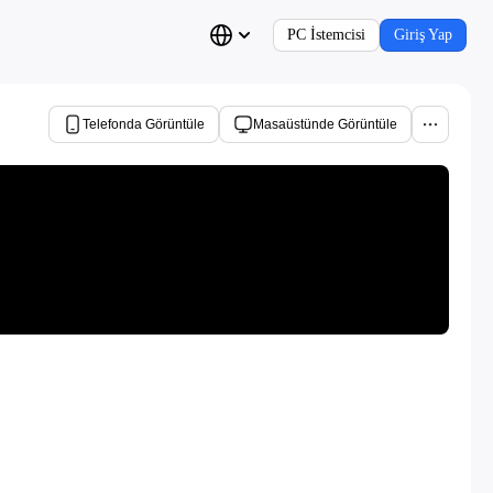
PC İstemcisi
Giriş Yap
Telefonda Görüntüle
Masaüstünde Görüntüle