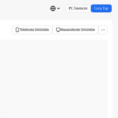
PC İstemcisi
Giriş Yap
Telefonda Görüntüle
Masaüstünde Görüntüle