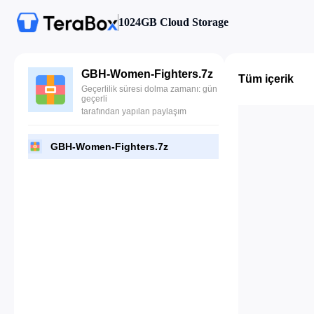
1024GB Cloud Storage
GBH-Women-Fighters.7z
Tüm içerik
Geçerlilik süresi dolma zamanı: gün
geçerli
tarafından yapılan paylaşım
GBH-Women-Fighters.7z