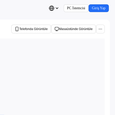
PC İstemcisi
Giriş Yap
Telefonda Görüntüle
Masaüstünde Görüntüle