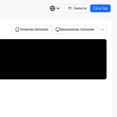
PC İstemcisi
Giriş Yap
Telefonda Görüntüle
Masaüstünde Görüntüle