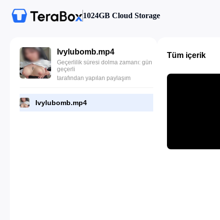
1024GB Cloud Storage
Ivylubomb.mp4
Tüm içerik
Geçerlilik süresi dolma zamanı: gün
geçerli
tarafından yapılan paylaşım
Ivylubomb.mp4