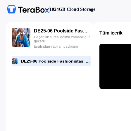
1024GB Cloud Storage
DE25-06 Poolside Fashionistas, Luna Star, Ryan Reid.mp4
Tüm içerik
Geçerlilik süresi dolma zamanı: gün
geçerli
tarafından yapılan paylaşım
DE25-06 Poolside Fashionistas, Luna Star, Ryan Reid.mp4