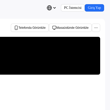
PC İstemcisi
Giriş Yap
Telefonda Görüntüle
Masaüstünde Görüntüle