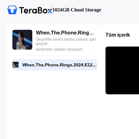
1024GB Cloud Storage
When.The.Phone.Rings.2024.E12.1080p.NF.WEB.End.[RMC].mp4
Tüm içerik
Geçerlilik süresi dolma zamanı: gün
geçerli
tarafından yapılan paylaşım
When.The.Phone.Rings.2024.E12.1080p.NF.WEB.End.[RMC].mp4