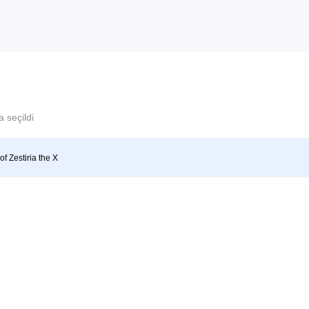
 seçildi
of Zestiria the X