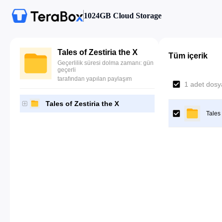
1024GB Cloud Storage
Tales of Zestiria the X
Tüm içerik
Geçerlilik süresi dolma zamanı: gün
geçerli
tarafından yapılan paylaşım
1 adet dosya
Tales of Zestiria the X
Tales 