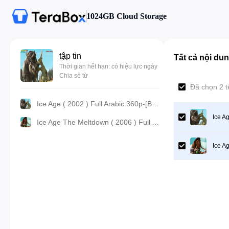
1024GB Cloud Storage
tập tin
Tất cả nội du
Thời gian hết hạn: có hiệu lực ngày
Chia sẻ từ
Đã chọn 2 t
Ice Age ( 2002 ) Full Arabic.360p-[BluRay]x264-[YTS.AG].ahmadalsheikhly.com.mp4
Ice A
Ice Age The Meltdown ( 2006 ) Full Arabic.1080p-[BluRay]x264-[YTS.AG].ahmadalsheikhly.com.mp4
Ice A