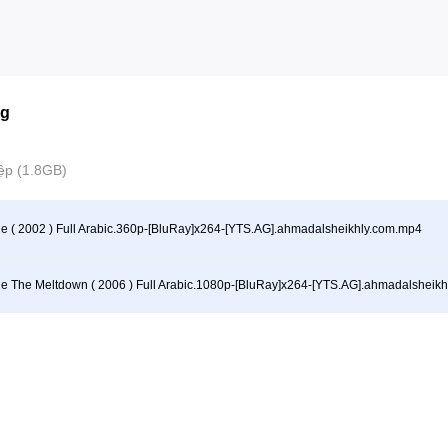
ng
ệp (1.8GB)
ge ( 2002 ) Full Arabic.360p-[BluRay]x264-[YTS.AG].ahmadalsheikhly.com.mp4
ge The Meltdown ( 2006 ) Full Arabic.1080p-[BluRay]x264-[YTS.AG].ahmadalsheik