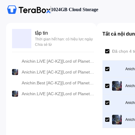
1024GB Cloud Storage
tập tin
Tất cả nội du
Thời gian hết hạn: có hiệu lực ngày
Chia sẻ từ
Đã chọn 4 
Anichin.LiVE [AC-KZ][Lord of Planet][2024][61].[360p].mp4
Anich
Anichin.LiVE [AC-KZ][Lord of Planet][2024][61].[480p].mp4
Anichin.Best [AC-KZ][Lord of Planet][2024][61].[720p].mp4
Anich
Anichin.LiVE [AC-KZ][Lord of Planet][2024][61].[1080p].mp4
Anich
Anich