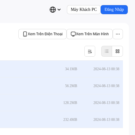
Máy Khách PC
Đăng Nhập
Xem Trên Điện Thoại
Xem Trên Màn Hình
34.1MB
2024-08-13 00:38
56.2MB
2024-08-13 00:38
128.2MB
2024-08-13 00:38
232.4MB
2024-08-13 00:38