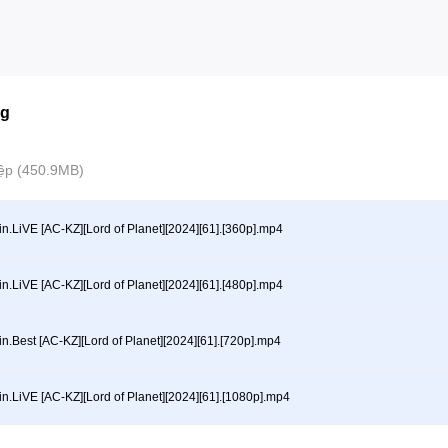
ng
tệp (450.9MB)
in.LiVE [AC-KZ][Lord of Planet][2024][61].[360p].mp4
in.LiVE [AC-KZ][Lord of Planet][2024][61].[480p].mp4
in.Best [AC-KZ][Lord of Planet][2024][61].[720p].mp4
in.LiVE [AC-KZ][Lord of Planet][2024][61].[1080p].mp4