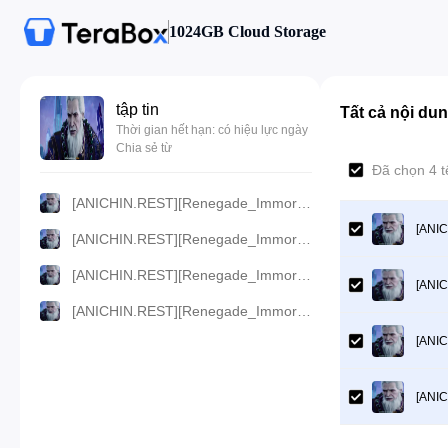
1024GB Cloud Storage
tập tin
Tất cả nội du
Thời gian hết hạn: có hiệu lực ngày
Chia sẻ từ
Đã chọn 4 t
[ANICHIN.REST][Renegade_Immortal][2023][69].[480p].mp4
[ANIC
[ANICHIN.REST][Renegade_Immortal][2023][69].[360p].mp4
[ANICHIN.REST][Renegade_Immortal][2023][69].[1080p].mp4
[ANIC
[ANICHIN.REST][Renegade_Immortal][2023][69].[720p].mp4
[ANIC
[ANIC