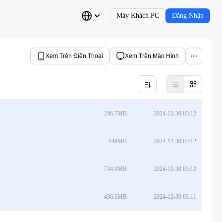
Máy Khách PC
Đăng Nhập
Xem Trên Điện Thoại
Xem Trên Màn Hình
246.7MB
2024-12-30 03:12
149MB
2024-12-30 03:12
734.9MB
2024-12-30 03:12
436.6MB
2024-12-30 03:11