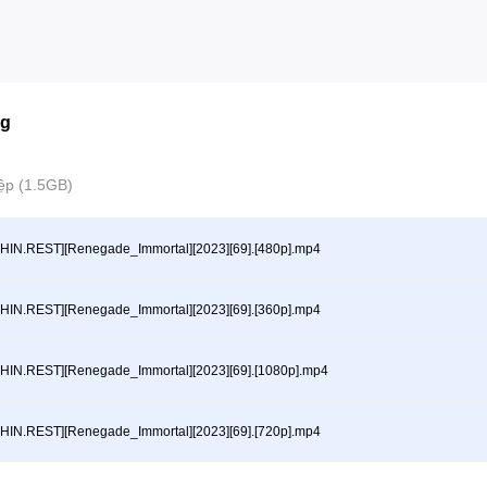
ng
ệp (1.5GB)
HIN.REST][Renegade_Immortal][2023][69].[480p].mp4
HIN.REST][Renegade_Immortal][2023][69].[360p].mp4
HIN.REST][Renegade_Immortal][2023][69].[1080p].mp4
HIN.REST][Renegade_Immortal][2023][69].[720p].mp4