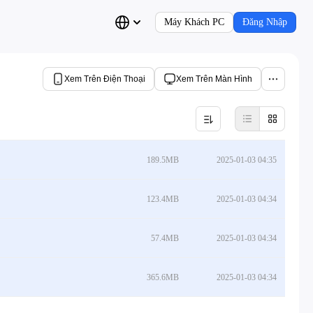
Máy Khách PC
Đăng Nhập
Xem Trên Điện Thoại
Xem Trên Màn Hình
189.5MB
2025-01-03 04:35
123.4MB
2025-01-03 04:34
57.4MB
2025-01-03 04:34
365.6MB
2025-01-03 04:34