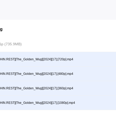
ng
tệp (735.9MB)
HIN.REST][The_Golden_Wug][2024][17].[720p].mp4
HIN.REST][The_Golden_Wug][2024][17].[480p].mp4
HIN.REST][The_Golden_Wug][2024][17].[360p].mp4
HIN.REST][The_Golden_Wug][2024][17].[1080p].mp4