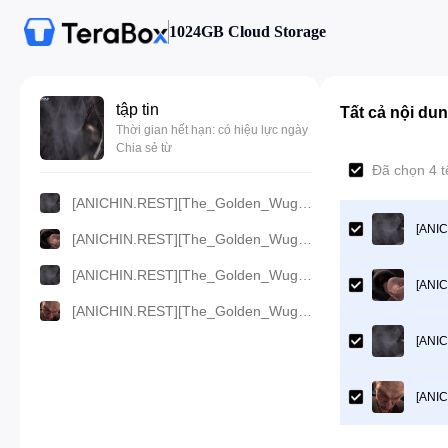
1024GB Cloud Storage
tập tin
Tất cả nội du
Thời gian hết hạn: có hiệu lực ngày
Chia sẻ từ
Đã chọn 4 
[ANICHIN.REST][The_Golden_Wug][2024][17].[720p].mp4
[ANIC
[ANICHIN.REST][The_Golden_Wug][2024][17].[480p].mp4
[ANICHIN.REST][The_Golden_Wug][2024][17].[360p].mp4
[ANIC
[ANICHIN.REST][The_Golden_Wug][2024][17].[1080p].mp4
[ANIC
[ANIC