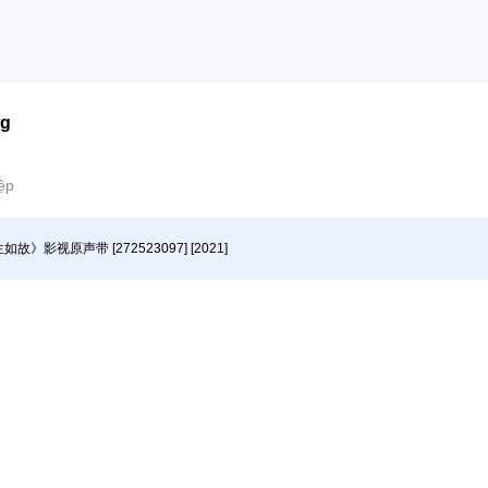
ng
ệp
如故》影视原声带 [272523097] [2021]