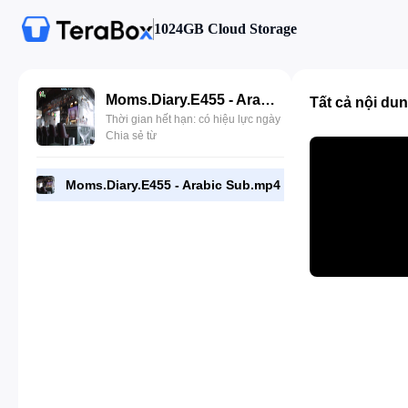
1024GB Cloud Storage
Moms.Diary.E455 - Arabic Sub.mp4
Tất cả nội du
Thời gian hết hạn: có hiệu lực ngày
Chia sẻ từ
Moms.Diary.E455 - Arabic Sub.mp4