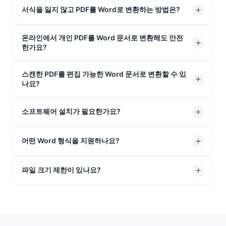
서식을 잃지 않고 PDF를 Word로 변환하는 방법은?
온라인에서 개인 PDF를 Word 문서로 변환해도 안전
저희 온라인 변환기에 파일을 업로드하기만 하면 됩니다.
한가요?
원본 레이아웃을 완벽하게 유지하여 글꼴, 이미지, 표가 제
자리에 그대로 유지됩니다. 원본 PDF와 똑같이 보이는 깔
스캔한 PDF를 편집 가능한 Word 문서로 변환할 수 있
예. 256비트 SSL 암호화로 고객 데이터를 보호합니다. 업
끔한 Word 문서를 얻을 수 있습니다.
나요?
로드된 모든 파일은 1시간 후 서버에서 영구적으로 삭제됩
니다.
물론입니다. 통합 OCR 기술이 스캔된 이미지의 텍스트를
소프트웨어 설치가 필요한가요?
인식하여 Word에서 편집 가능한 텍스트로 변환합니다.
아니요. 저희 온라인 PDF Word 변환기는 Windows, Mac,
어떤 Word 형식을 지원하나요?
Linux 및 모바일 기기에서 웹 브라우저로 완벽하게 작동합
니다.
주로 최신 .DOCX 형식으로 출력하며, 이 파일들은 모든 버
파일 크기 제한이 있나요?
전의 Microsoft Word, Google Docs, LibreOffice와 완벽
하게 호환됩니다.
100MB에 가까운 대용량 PDF도 업로드할 수 있습니다. 저
희 도구가 이를 부드럽게 처리하여 몇 초 만에 Word 문서
로 변환합니다.